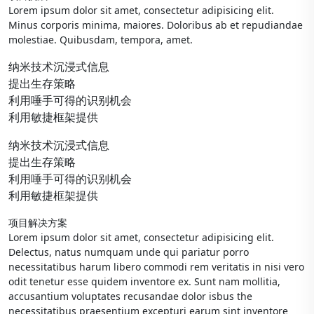
Lorem ipsum dolor sit amet, consectetur adipisicing elit.
Minus corporis minima, maiores. Doloribus ab et repudiandae
molestiae. Quibusdam, tempora, amet.
纳米技术沉浸式信息
提出生存策略
利用唾手可得的识别机会
利用敏捷框架提供
纳米技术沉浸式信息
提出生存策略
利用唾手可得的识别机会
利用敏捷框架提供
项目解决方案
Lorem ipsum dolor sit amet, consectetur adipisicing elit.
Delectus, natus numquam unde qui pariatur porro
necessitatibus harum libero commodi rem veritatis in nisi vero
odit tenetur esse quidem inventore ex. Sunt nam mollitia,
accusantium voluptates recusandae dolor isbus the
necessitatibus praesentium excepturi earum sint inventore