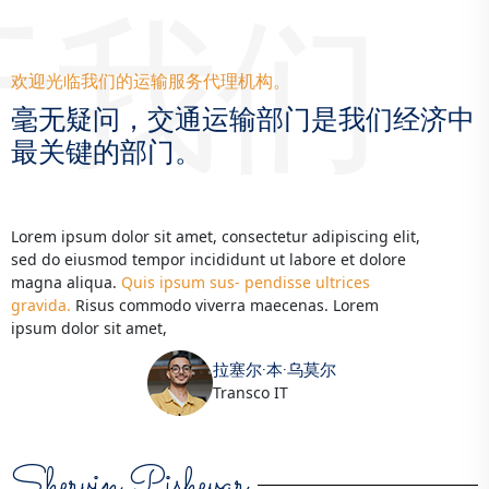
于我们
欢迎光临我们的运输服务代理机构。
毫无疑问，交通运输部门是我们经济中
最关键的部门。
Lorem ipsum dolor sit amet, consectetur adipiscing elit,
sed do eiusmod tempor incididunt ut labore et dolore
magna aliqua.
Quis ipsum sus- pendisse ultrices
gravida.
Risus commodo viverra maecenas. Lorem
ipsum dolor sit amet,
拉塞尔·本·乌莫尔
Transco IT
Shervin Pishevar