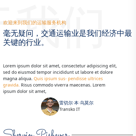
于我们
欢迎来到我们的运输服务机构
毫无疑问，交通运输业是我们经济中最
关键的行业。
Lorem ipsum dolor sit amet, consectetur adipiscing elit,
sed do eiusmod tempor incididunt ut labore et dolore
magna aliqua.
Quis ipsum sus- pendisse ultrices
gravida.
Risus commodo viverra maecenas. Lorem
ipsum dolor sit amet,
雷切尔·本·乌莫尔
Transko IT
Shervin Pishevar