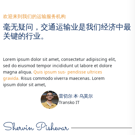
欢迎来到我们的运输服务机构
毫无疑问，交通运输业是我们经济中最
关键的行业。
Lorem ipsum dolor sit amet, consectetur adipiscing elit,
sed do eiusmod tempor incididunt ut labore et dolore
magna aliqua.
Quis ipsum sus- pendisse ultrices
gravida.
Risus commodo viverra maecenas. Lorem
ipsum dolor sit amet,
雷切尔·本·乌莫尔
Transko IT
Shervin Pishevar