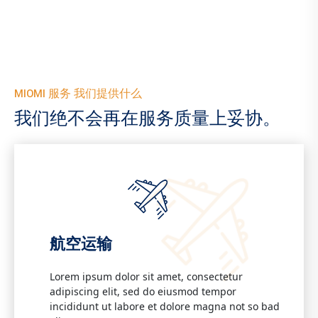
MIOMI 服务 我们提供什么
我们绝不会再在服务质量上妥协。
航空运输
Lorem ipsum dolor sit amet, consectetur
adipiscing elit, sed do eiusmod tempor
incididunt ut labore et dolore magna not so bad