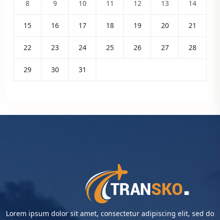
8
9
10
11
12
13
14
15
16
17
18
19
20
21
22
23
24
25
26
27
28
29
30
31
Lorem ipsum dolor sit amet, consectetur adipiscing elit, sed do